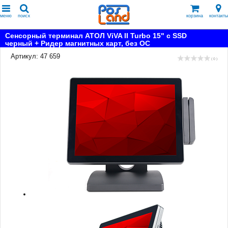
меню
поиск
корзина
контакты
Сенсорный терминал АТОЛ ViVA II Turbo 15" с SSD
черный + Ридер магнитных карт, без ОС
Артикул: 47 659
( 0 )