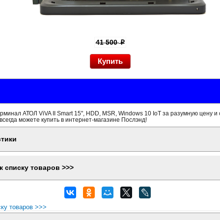
41 500
p
минал АТОЛ ViVA II Smart 15", HDD, MSR, Windows 10 IoT за разумную цену и
всегда можете купить в интернет-магазине Послэнд!
стики
к списку товаров >>>
ску товаров >>>