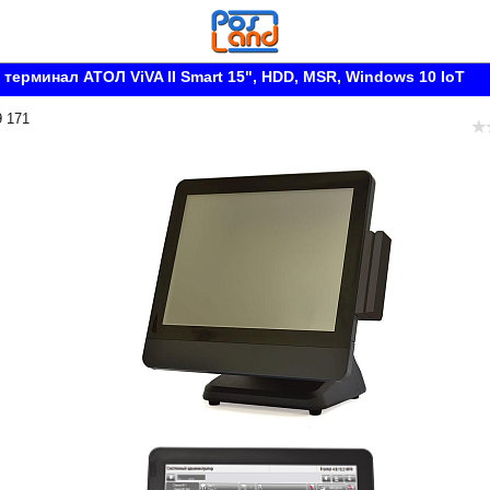
терминал АТОЛ ViVA II Smart 15", HDD, MSR, Windows 10 IoT
9 171