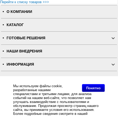
Перейти к списку товаров >>>
О КОМПАНИИ
КАТАЛОГ
ГОТОВЫЕ РЕШЕНИЯ
НАШИ ВНЕДРЕНИЯ
ИНФОРМАЦИЯ
КОНТАКТЫ
Мы используем файлы cookie,
Понятно
разработанные нашими
ПОЛНАЯ ВЕРСИЯ
специалистами и третьими лицами, для анализа
событий на нашем веб-сайте, что позволяет нам
улучшать взаимодействие с пользователями и
Интернет-магазин "ПОСЛЭНД" - торгового оборудования, оборудования для автоматизации общепита и
торговли, расходных материалов
обслуживание. Продолжая просмотр страниц нашего
Все права защищены, ООО "ПОСЛЭНД" © 2008-2026.
сайта, вы принимаете условия его использования.
Политика конфиденциальности
Основное: Сенсорный терминал АТОЛ JAZZ Wide 15,6" с SSD черный + Ридер магнитных карт, без ОС
Более подробные сведения смотрите в нашей
Политике
за разумную цену и с быстрой доставкой Вы всегда можете купить в интернет-магазине Послэнд!,
в отношении файлов Cookie
.