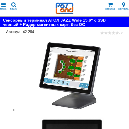
меню
поиск
корзина
контакты
Сенсорный терминал АТОЛ JAZZ Wide 15,6" с SSD
черный + Ридер магнитных карт, без ОС
Артикул: 42 284
( 0 )