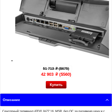
51 713
($675)
p
42 903
($560)
p
Описание
Сенсорный терминал АТОЛ JAZZ 16, MSR, без ОС за разумную цену и с