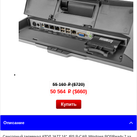
55 160
($720)
p
50 564
($660)
p
Описание
Сенсорный терминал АТОЛ JAZZ 16", IPS P-CAP, Windows POSReady 7 за