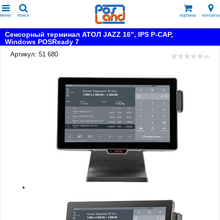
меню
поиск
корзина
контакты
Сенсорный терминал АТОЛ JAZZ 16", IPS P-CAP,
Windows POSReady 7
Артикул: 51 680
( 0 )