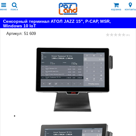
меню
поиск
корзина
контакты
Сенсорный терминал АТОЛ JAZZ 15", P-CAP, MSR,
Windows 10 loT
Артикул: 51 609
( 0 )