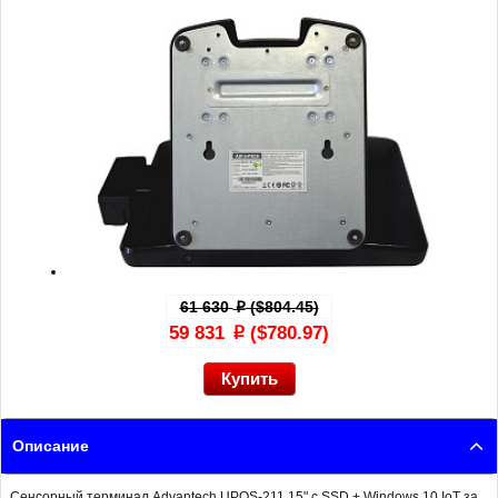
61 630
($804.45)
p
59 831
($780.97)
p
Описание
Сенсорный терминал Advantech UPOS-211 15" с SSD + Windows 10 IoT за