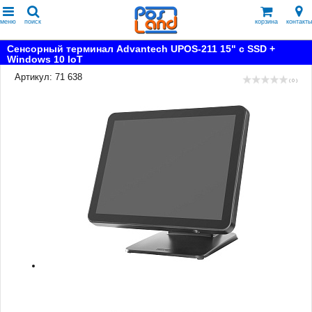
меню
поиск
корзина
контакты
Сенсорный терминал Advantech UPOS-211 15" с SSD +
Windows 10 IoT
Артикул: 71 638
( 0 )