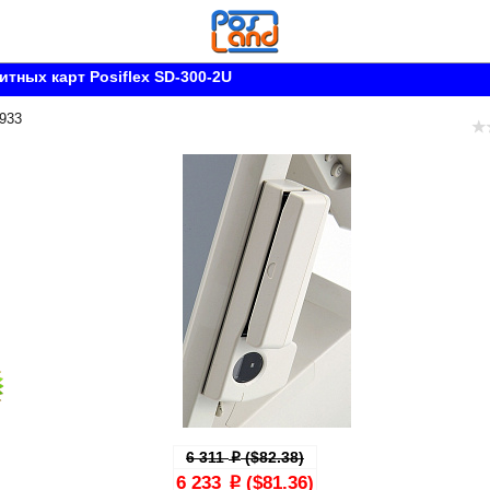
итных карт Posiflex SD-300-2U
 933
6 311
($82.38)
p
6 233
($81.36)
p