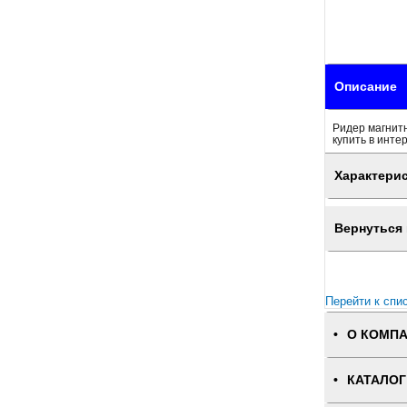
Описание
Ридер магнитн
купить в инте
Характери
Вернуться 
Перейти к спи
О КОМП
КАТАЛОГ