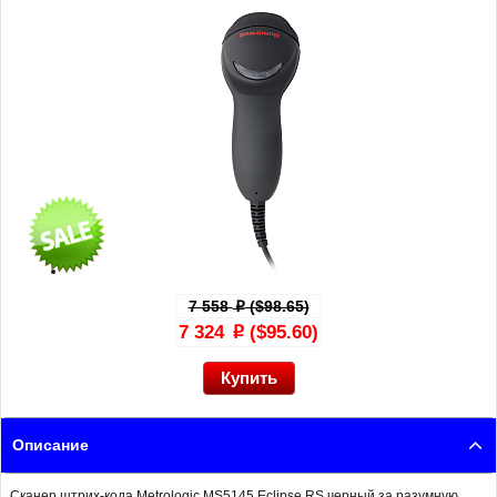
7 558
($98.65)
p
7 324
($95.60)
p
Описание
Сканер штрих-кода Metrologic MS5145 Eclipse RS черный за разумную