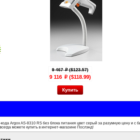
9 467
($123.57)
p
9 116
($118.99)
p
кода Argox AS-8310 RS без блока питания цвет серый за разумную цену и с 
всегда можете купить в интернет-магазине Послэнд!
стики