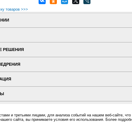
ску товаров >>>
АНИИ
Е РЕШЕНИЯ
НЕДРЕНИЯ
АЦИЯ
ТЫ
 ВЕРСИЯ
ами и третьими лицами, для анализа событий на нашем веб-сайте, что
нашего сайта, вы принимаете условия его использования. Более подроб
ин "ПОСЛЭНД" - торгового оборудования, оборудования для автоматизации общепита и торговли, расхо
Все права защищены, ООО "ПОСЛЭНД" © 2008-2026.
Политика конфиденциальности
ызова (скрытый монтаж) BY 812, Влагозащищенная кнопка вызова (скрытый монтаж) BY 812 за разумную