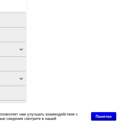
 позволяет нам улучшать взаимодействие с
Понятно
ные сведения смотрите в нашей
Политике в
дных материалов
 цену и с быстрой доставкой Вы всегда можете купить в интернет-магазине Послэнд!.