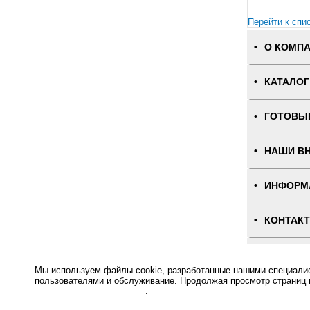
Перейти к спи
О КОМП
КАТАЛОГ
ГОТОВЫ
НАШИ В
ИНФОРМ
КОНТАК
ПОЛНАЯ
Мы используем файлы cookie, разработанные нашими специалист
пользователями и обслуживание. Продолжая просмотр страниц 
Интернет-магаз
отношении файлов Cookie
.
Основное: Влагозащищенная кнопка вызова (скрытый монтаж) BY 812 купить, Влагозащищенная кнопка в