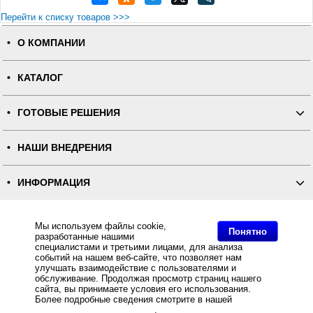
Перейти к списку товаров >>>
О КОМПАНИИ
КАТАЛОГ
ГОТОВЫЕ РЕШЕНИЯ
НАШИ ВНЕДРЕНИЯ
ИНФОРМАЦИЯ
КОНТАКТЫ
Мы используем файлы cookie,
Понятно
разработанные нашими
специалистами и третьими лицами, для анализа
ПОЛНАЯ ВЕРСИЯ
событий на нашем веб-сайте, что позволяет нам
улучшать взаимодействие с пользователями и
обслуживание. Продолжая просмотр страниц нашего
Интернет-магазин "ПОСЛЭНД" - торгового оборудования, оборудования для автоматизации общепита и
сайта, вы принимаете условия его использования.
торговли, расходных материалов
Все права защищены, ООО "ПОСЛЭНД" © 2008-2026.
Более подробные сведения смотрите в нашей
Политике
Политика конфиденциальности
в отношении файлов Cookie
.
Основное: Кнопка вызова (скрытый монтаж) BY 986, Кнопка вызова (скрытый монтаж) BY 986 за