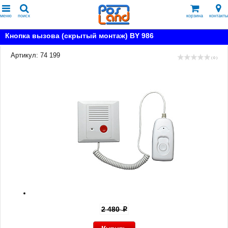
меню
поиск
корзина
контакты
Кнопка вызова (скрытый монтаж) BY 986
Артикул: 74 199
( 0 )
2 480
p