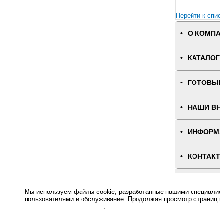
Перейти к спи
О КОМП
КАТАЛОГ
ГОТОВЫ
НАШИ В
ИНФОРМ
КОНТАК
ПОЛНАЯ
Мы используем файлы cookie, разработанные нашими специалист
пользователями и обслуживание. Продолжая просмотр страниц 
Интернет-магаз
отношении файлов Cookie
.
Основное: Кнопка вызова (скрытый монтаж) BY 816 за разумную цену и с быстрой доставкой Вы всегда 