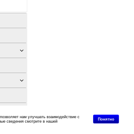
 позволяет нам улучшать взаимодействие с
Понятно
ные сведения смотрите в нашей
Политике в
дных материалов
(скрытый монтаж) BY 816 купить.