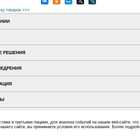
ску товаров >>>
АНИИ
Е РЕШЕНИЯ
НЕДРЕНИЯ
АЦИЯ
ТЫ
 ВЕРСИЯ
ами и третьими лицами, для анализа событий на нашем веб-сайте, что
нашего сайта, вы принимаете условия его использования. Более подроб
ин "ПОСЛЭНД" - торгового оборудования, оборудования для автоматизации общепита и торговли, расхо
Все права защищены, ООО "ПОСЛЭНД" © 2008-2026.
Политика конфиденциальности
можете купить в интернет-магазине Послэнд!, Кнопка вызова (скрытый монтаж) BY 816, Кнопка вызова 