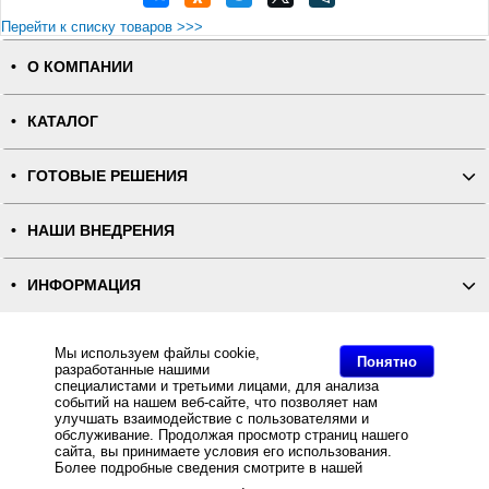
Перейти к списку товаров >>>
О КОМПАНИИ
КАТАЛОГ
ГОТОВЫЕ РЕШЕНИЯ
НАШИ ВНЕДРЕНИЯ
ИНФОРМАЦИЯ
КОНТАКТЫ
Мы используем файлы cookie,
Понятно
разработанные нашими
специалистами и третьими лицами, для анализа
ПОЛНАЯ ВЕРСИЯ
событий на нашем веб-сайте, что позволяет нам
улучшать взаимодействие с пользователями и
обслуживание. Продолжая просмотр страниц нашего
Интернет-магазин "ПОСЛЭНД" - торгового оборудования, оборудования для автоматизации общепита и
сайта, вы принимаете условия его использования.
торговли, расходных материалов
Все права защищены, ООО "ПОСЛЭНД" © 2008-2026.
Более подробные сведения смотрите в нашей
Политике
Политика конфиденциальности
в отношении файлов Cookie
.
Основное: Кнопка вызова (накладной монтаж) BY 967 за разумную цену и с быстрой доставкой Вы