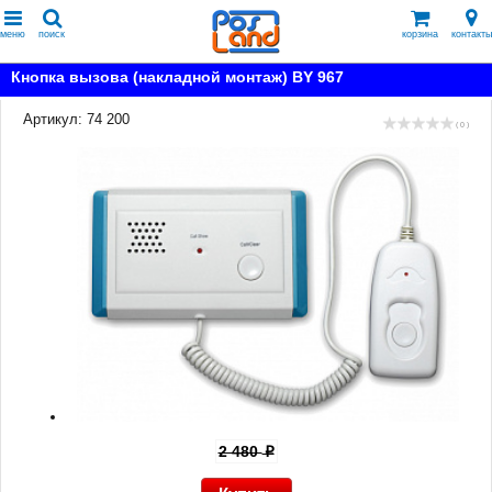
меню
поиск
корзина
контакты
Кнопка вызова (накладной монтаж) BY 967
Артикул: 74 200
( 0 )
2 480
p