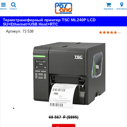
меню
поиск
корзина
контакты
Термотрансферный принтер TSC ML240P LCD
SU+Ethernet+USB Host+RTC
Артикул: 73 538
( 6 )
68 567
($895)
p