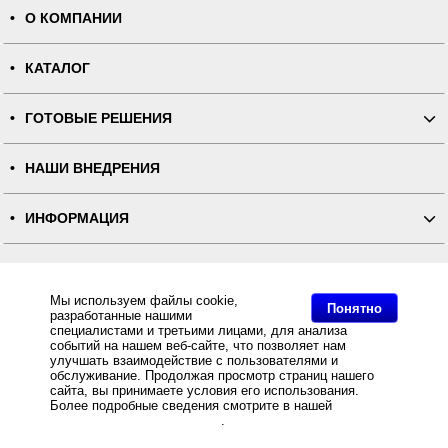
О КОМПАНИИ
КАТАЛОГ
ГОТОВЫЕ РЕШЕНИЯ
НАШИ ВНЕДРЕНИЯ
ИНФОРМАЦИЯ
КОНТАКТЫ
Мы используем файлы cookie,
Понятно
разработанные нашими
ПОЛНАЯ ВЕРСИЯ
специалистами и третьими лицами, для анализа
событий на нашем веб-сайте, что позволяет нам
улучшать взаимодействие с пользователями и
Интернет-магазин "ПОСЛЭНД" - торгового оборудования, оборудования для автоматизации общепита и
торговли, расходных материалов
обслуживание. Продолжая просмотр страниц нашего
Все права защищены, ООО "ПОСЛЭНД" © 2008-2026.
сайта, вы принимаете условия его использования.
Политика конфиденциальности
Основное: Термотрансферный принтер TSC ML240P LCD SU+Ethernet+USB Host+RTC,
Более подробные сведения смотрите в нашей
Политике
Термотрансферный принтер TSC ML240P LCD SU+Ethernet+USB Host+RTC купить с доставкой по
в отношении файлов Cookie
.
всей России, самовывоз из Москвы, Термотрансферный принтер TSC ML240P LCD SU+Ethernet+USB
Host+RTC за разумную цену и с быстрой доставкой Вы всегда можете купить в интернет-магазине
Послэнд!.