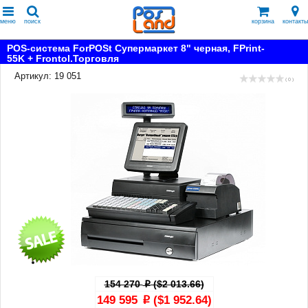
меню
поиск
корзина
контакты
POS-система ForPOSt Супермаркет 8" черная, FPrint-
55K + Frontol.Торговля
Артикул: 19 051
( 0 )
154 270
($2 013.66)
p
149 595
($1 952.64)
p