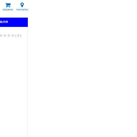
корзина
контакты
овля
( 0 )