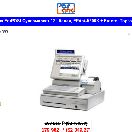
а ForPOSt Супермаркет 12" белая, FPrint-5200K + Frontol.Торг
9 083
186 215
($2 430.63)
p
179 982
($2 349.27)
p