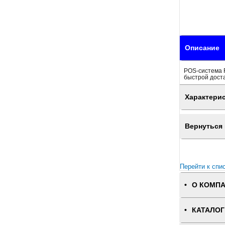
Описание
POS-система F
быстрой доста
Характери
Вернуться 
Перейти к спи
О КОМП
КАТАЛОГ