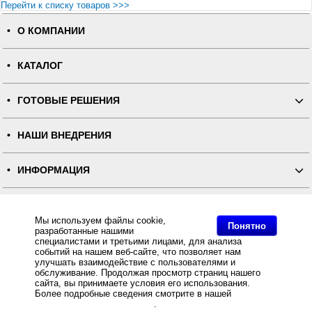
Перейти к списку товаров >>>
О КОМПАНИИ
КАТАЛОГ
ГОТОВЫЕ РЕШЕНИЯ
НАШИ ВНЕДРЕНИЯ
ИНФОРМАЦИЯ
КОНТАКТЫ
Мы используем файлы cookie,
Понятно
разработанные нашими
ПОЛНАЯ ВЕРСИЯ
специалистами и третьими лицами, для анализа
событий на нашем веб-сайте, что позволяет нам
улучшать взаимодействие с пользователями и
Интернет-магазин "ПОСЛЭНД" - торгового оборудования, оборудования для автоматизации общепита и
обслуживание. Продолжая просмотр страниц нашего
торговли, расходных материалов
сайта, вы принимаете условия его использования.
Все права защищены, ООО "ПОСЛЭНД" © 2008-2026.
Политика конфиденциальности
Более подробные сведения смотрите в нашей
Политике
Основное: POS-система ForPOSt Минимаркет Lite 8'' черная, без ФР + Frontol Оптим за разумную цену
в отношении файлов Cookie
.
и с быстрой доставкой Вы всегда можете купить в интернет-магазине Послэнд!, POS-система ForPOSt