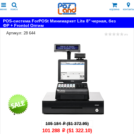
меню
поиск
корзина
контакты
POS-система ForPOSt Минимаркет Lite 8'' черная, без
ФР + Frontol Оптим
Артикул: 28 644
( 0 )
105 184
($1 372.95)
p
101 288
($1 322.10)
p