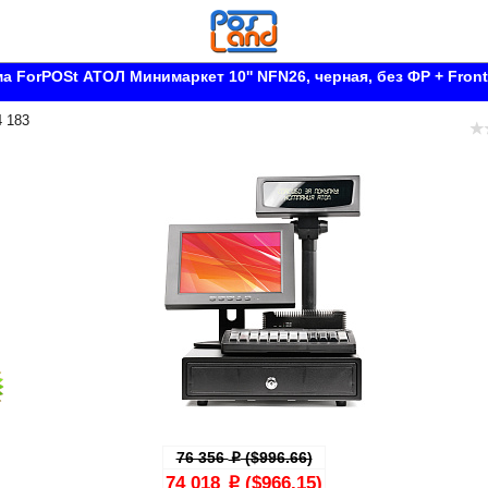
а ForPOSt АТОЛ Минимаркет 10'' NFN26, черная, без ФР + Front
4 183
76 356
($996.66)
p
74 018
($966.15)
p