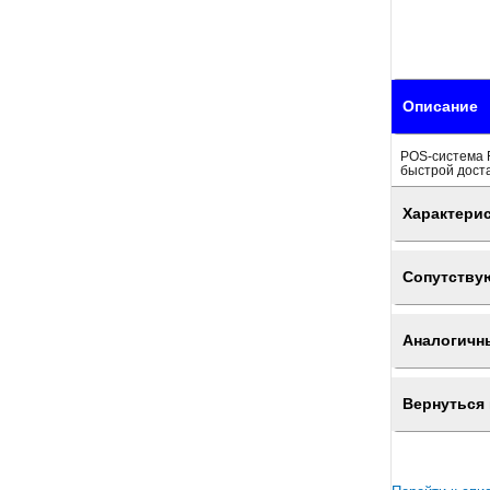
Описание
POS-система F
быстрой доста
Характери
Сопутству
Аналогичн
Вернуться 