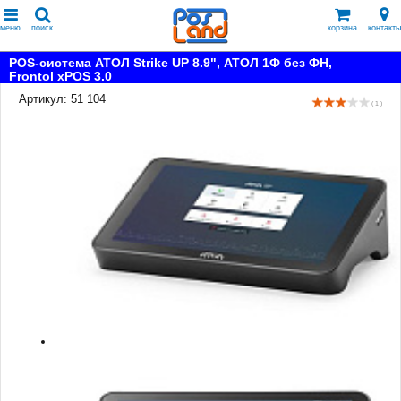
меню
поиск
корзина
контакты
POS-система АТОЛ Strike UP 8.9", АТОЛ 1Ф без ФН,
Frontol xPOS 3.0
Артикул: 51 104
( 1 )