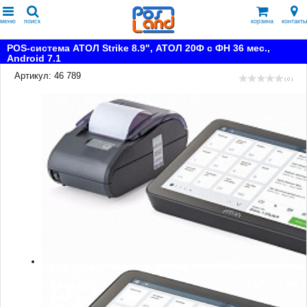
меню
поиск
корзина
контакты
POS-система АТОЛ Strike 8.9", АТОЛ 20Ф с ФН 36 мес.,
Android 7.1
Артикул: 46 789
( 0 )