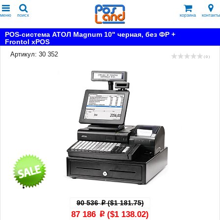
меню
поиск
корзина
контакты
POS-система АТОЛ Magnum 10" черная, без ФР +
Frontol xPOS
Артикул: 30 352
( 0 )
90 536
($1 181.75)
p
87 186
($1 138.02)
p