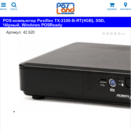
меню
поиск
корзина
контакты
POS-компьютер Posiflex TX-2100-B-RT(4GB), SSD,
Чёрный, Windows POSReady
Артикул: 42 620
( 0 )