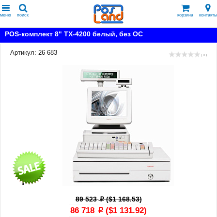
меню
поиск
корзина
контакты
POS-комплект 8" TX-4200 белый, без ОС
Артикул: 26 683
( 0 )
89 523
($1 168.53)
p
86 718
($1 131.92)
p