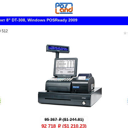
кт 8" DT-308, Windows POSReady 2009
0 512
95 367
($1 244.81)
p
92 718
($1 210.23)
p