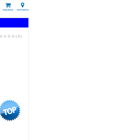
корзина
контакты
( 0 )