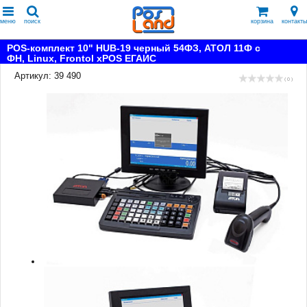
меню
поиск
корзина
контакты
POS-комплект 10" HUB-19 черный 54ФЗ, АТОЛ 11Ф c
ФН, Linux, Frontol xPOS ЕГАИС
Артикул: 39 490
( 0 )