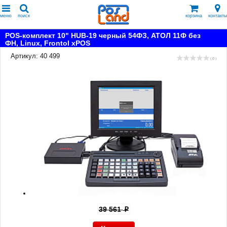
меню
поиск
корзина
контакты
POS-комплект 10" HUB-19 черный 54ФЗ, АТОЛ 11Ф без
ФН, Linux, Frontol xPOS
Артикул: 40 499
( 0 )
39 561
p