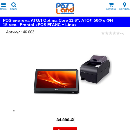
меню
поиск
корзина
контакты
POS-система АТОЛ Optima Core 11.6", АТОЛ 50Ф с ФН
15 мес., Frontol xPOS ЕГАИС + Linux
Артикул: 46 063
( 0 )
34 990
p