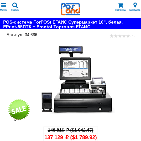
меню
поиск
корзина
контакты
POS-система ForPOSt ЕГАИС Супермаркет 10", белая,
FPrint-55ПТК + Frontol Торговля ЕГАИС
Артикул: 34 666
( 0 )
148 816
($1 942.47)
p
137 129
($1 789.92)
p