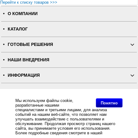
Перейти к списку товаров >>>
О КОМПАНИИ
КАТАЛОГ
ГОТОВЫЕ РЕШЕНИЯ
НАШИ ВНЕДРЕНИЯ
ИНФОРМАЦИЯ
КОНТАКТЫ
Мы используем файлы cookie,
Понятно
разработанные нашими
ПОЛНАЯ ВЕРСИЯ
специалистами и третьими лицами, для анализа
событий на нашем веб-сайте, что позволяет нам
улучшать взаимодействие с пользователями и
Интернет-магазин "ПОСЛЭНД" - торгового оборудования, оборудования для автоматизации общепита и
торговли, расходных материалов
обслуживание. Продолжая просмотр страниц нашего
Все права защищены, ООО "ПОСЛЭНД" © 2008-2026.
сайта, вы принимаете условия его использования.
Политика конфиденциальности
Основное: POS-система ForPOSt ЕГАИС Супермаркет 10", белая, FPrint-55ПТК + Frontol Торговля
Более подробные сведения смотрите в нашей
Политике
ЕГАИС за разумную цену и с быстрой доставкой Вы всегда можете купить в интернет-магазине
в отношении файлов Cookie
.