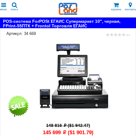
меню
поиск
корзина
контакты
POS-система ForPOSt ЕГАИС Супермаркет 10", черная,
FPrint-55ПТК + Frontol Торговля ЕГАИС
Артикул: 34 669
( 0 )
148 816
($1 942.47)
p
145 699
($1 901.79)
p