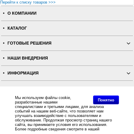
Перейти к списку товаров >>>
О КОМПАНИИ
КАТАЛОГ
ГОТОВЫЕ РЕШЕНИЯ
НАШИ ВНЕДРЕНИЯ
ИНФОРМАЦИЯ
КОНТАКТЫ
Мы используем файлы cookie,
Понятно
разработанные нашими
ПОЛНАЯ ВЕРСИЯ
специалистами и третьими лицами, для анализа
событий на нашем веб-сайте, что позволяет нам
улучшать взаимодействие с пользователями и
Интернет-магазин "ПОСЛЭНД" - торгового оборудования, оборудования для автоматизации общепита и
торговли, расходных материалов
обслуживание. Продолжая просмотр страниц нашего
Все права защищены, ООО "ПОСЛЭНД" © 2008-2026.
сайта, вы принимаете условия его использования.
Политика конфиденциальности
Основное: POS-система ForPOSt ЕГАИС Супермаркет 10", черная, FPrint-55ПТК + Frontol Торговля
Более подробные сведения смотрите в нашей
Политике
ЕГАИС купить с доставкой по всей России, самовывоз из Москвы, POS-система ForPOSt ЕГАИС
в отношении файлов Cookie
.