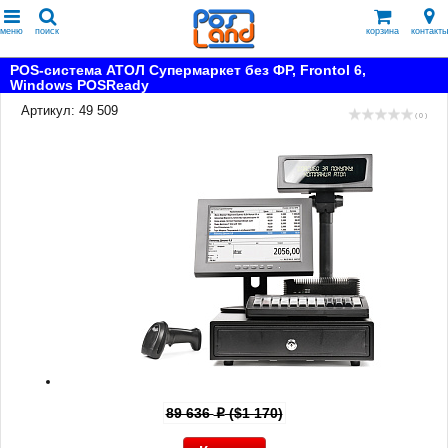
меню
поиск
корзина
контакты
POS-система АТОЛ Супермаркет без ФР, Frontol 6,
Windows POSReady
Артикул: 49 509
( 0 )
89 636
($1 170)
p