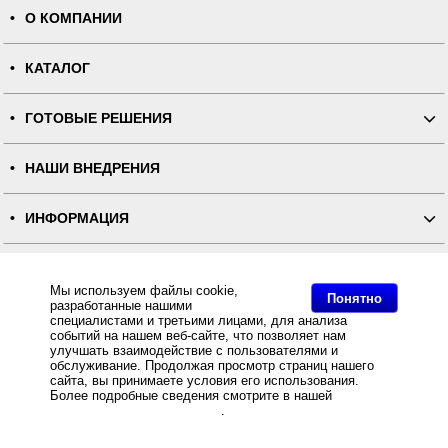
О КОМПАНИИ
КАТАЛОГ
ГОТОВЫЕ РЕШЕНИЯ
НАШИ ВНЕДРЕНИЯ
ИНФОРМАЦИЯ
КОНТАКТЫ
Мы используем файлы cookie,
Понятно
разработанные нашими
ПОЛНАЯ ВЕРСИЯ
специалистами и третьими лицами, для анализа
событий на нашем веб-сайте, что позволяет нам
улучшать взаимодействие с пользователями и
Интернет-магазин "ПОСЛЭНД" - торгового оборудования, оборудования для автоматизации общепита и
обслуживание. Продолжая просмотр страниц нашего
торговли, расходных материалов
сайта, вы принимаете условия его использования.
Все права защищены, ООО "ПОСЛЭНД" © 2008-2026.
Политика конфиденциальности
Более подробные сведения смотрите в нашей
Политике
Основное: POS-система АТОЛ Супермаркет без ФР, Frontol 6, Windows POSReady, POS-система АТОЛ
в отношении файлов Cookie
.
Супермаркет без ФР, Frontol 6, Windows POSReady купить с доставкой по всей России, самовывоз из
Москвы, POS-система АТОЛ Супермаркет без ФР, Frontol 6, Windows POSReady за разумную цену и с
быстрой доставкой Вы всегда можете купить в интернет-магазине Послэнд!.