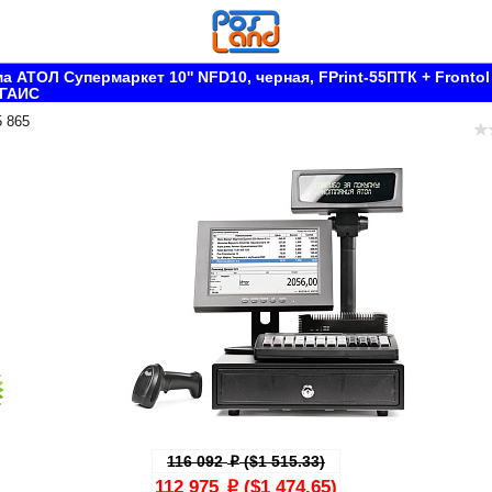
а АТОЛ Супермаркет 10'' NFD10, черная, FPrint-55ПТК + Frontol
ЕГАИС
5 865
116 092
($1 515.33)
p
112 975
($1 474.65)
p