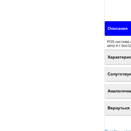
Описание
POS-система А
цену и с быст
Характери
Сопутству
Аналогичн
Вернуться 