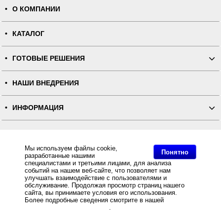
О КОМПАНИИ
КАТАЛОГ
ГОТОВЫЕ РЕШЕНИЯ
НАШИ ВНЕДРЕНИЯ
ИНФОРМАЦИЯ
КОНТАКТЫ
Мы используем файлы cookie,
Понятно
разработанные нашими
ПОЛНАЯ ВЕРСИЯ
специалистами и третьими лицами, для анализа
событий на нашем веб-сайте, что позволяет нам
улучшать взаимодействие с пользователями и
Интернет-магазин "ПОСЛЭНД" - торгового оборудования, оборудования для автоматизации общепита и
торговли, расходных материалов
обслуживание. Продолжая просмотр страниц нашего
Все права защищены, ООО "ПОСЛЭНД" © 2008-2026.
сайта, вы принимаете условия его использования.
Политика конфиденциальности
Основное: Комплект "ОТЛИЧНЫЙ БЕЗНАЛИЧНЫЙ" с терминалом Ingenico IWL250 CTLS, банк ЗЕНИТ
Более подробные сведения смотрите в нашей
Политике
купить с доставкой по всей России, самовывоз из Москвы, Комплект "ОТЛИЧНЫЙ БЕЗНАЛИЧНЫЙ" с
в отношении файлов Cookie
.
терминалом Ingenico IWL250 CTLS, банк ЗЕНИТ за разумную цену и с быстрой доставкой Вы всегда
можете купить в интернет-магазине Послэнд!, Комплект "ОТЛИЧНЫЙ БЕЗНАЛИЧНЫЙ" с терминалом
Ingenico IWL250 CTLS, банк ЗЕНИТ.