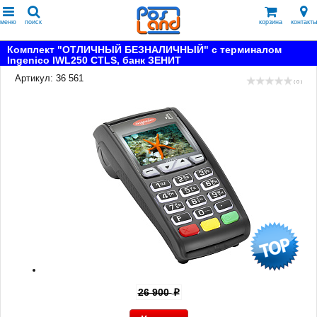
меню
поиск
корзина
контакты
Комплект "ОТЛИЧНЫЙ БЕЗНАЛИЧНЫЙ" с терминалом
Ingenico IWL250 CTLS, банк ЗЕНИТ
Артикул: 36 561
( 0 )
26 900
p