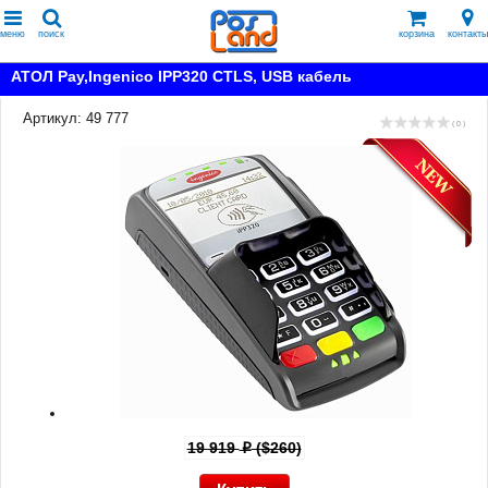
меню
поиск
корзина
контакты
АТОЛ Pay,Ingenico IPP320 CTLS, USB кабель
Артикул: 49 777
( 0 )
19 919
($260)
p