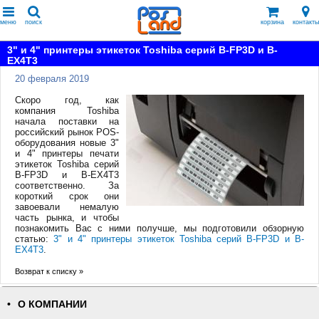
меню
поиск
корзина
контакты
3" и 4" принтеры этикеток Toshiba серий B-FP3D и B-
EX4T3
20 февраля 2019
Скоро год, как
компания Toshiba
начала поставки на
российский рынок POS-
оборудования новые 3"
и 4" принтеры печати
этикеток Toshiba серий
B-FP3D и B-EX4T3
соответственно. За
короткий срок они
завоевали немалую
часть рынка, и чтобы
познакомить Вас с ними получше, мы подготовили обзорную
статью:
3" и 4" принтеры этикеток Toshiba серий B-FP3D и B-
EX4T3
.
Возврат к списку »
О КОМПАНИИ