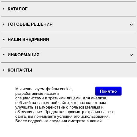
КАТАЛОГ
ГОТОВЫЕ РЕШЕНИЯ
НАШИ ВНЕДРЕНИЯ
ИНФОРМАЦИЯ
КОНТАКТЫ
ПОЛНАЯ ВЕРСИЯ
Мы используем файлы cookie,
Понятно
разработанные нашими
специалистами и третьими лицами, для анализа
Интернет-магазин "ПОСЛЭНД" - торгового оборудования, оборудования для автоматизации общепита и
торговли, расходных материалов
событий на нашем веб-сайте, что позволяет нам
Все права защищены, ООО "ПОСЛЭНД" © 2008-2026.
улучшать взаимодействие с пользователями и
Политика конфиденциальности
обслуживание. Продолжая просмотр страниц нашего
Основное: 3" и 4" принтеры этикеток Toshiba серий B-FP3D и B-EX4T3, 3" и 4" принтеры этикеток
Toshiba серий B-FP3D и B-EX4T3, 3" и 4" принтеры этикеток Toshiba серий B-FP3D и B-EX4T3, 3" и 4"
сайта, вы принимаете условия его использования.
принтеры этикеток Toshiba серий B-FP3D и B-EX4T3.
Более подробные сведения смотрите в нашей
Политике
в отношении файлов Cookie
.