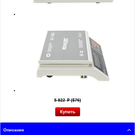
5 822
($76)
p
Описание