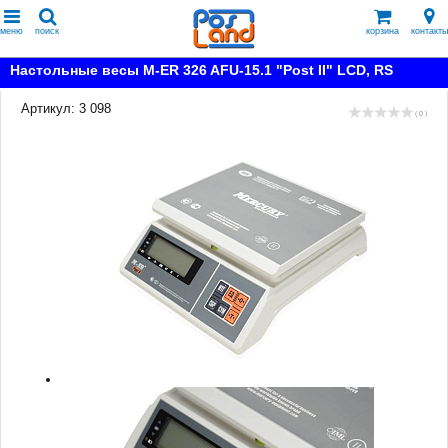
меню
поиск
корзина
контакты
Настольные весы M-ER 326 AFU-15.1 "Post II" LCD, RS
Артикул: 3 098
( 0 )