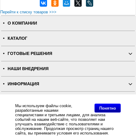
Перейти к списку товаров >>>
О КОМПАНИИ
КАТАЛОГ
ГОТОВЫЕ РЕШЕНИЯ
НАШИ ВНЕДРЕНИЯ
ИНФОРМАЦИЯ
КОНТАКТЫ
Мы используем файлы cookie,
Понятно
разработанные нашими
ПОЛНАЯ ВЕРСИЯ
специалистами и третьими лицами, для анализа
событий на нашем веб-сайте, что позволяет нам
улучшать взаимодействие с пользователями и
Интернет-магазин "ПОСЛЭНД" - торгового оборудования, оборудования для автоматизации общепита и
обслуживание. Продолжая просмотр страниц нашего
торговли, расходных материалов
сайта, вы принимаете условия его использования.
Все права защищены, ООО "ПОСЛЭНД" © 2008-2026.