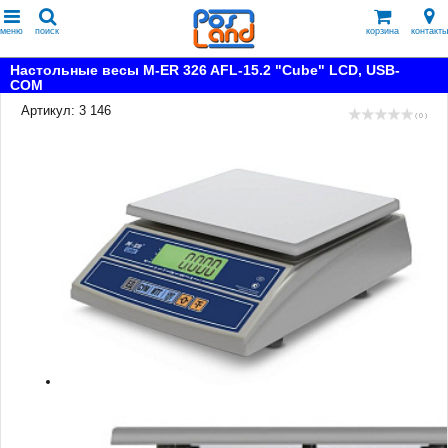
меню
поиск
корзина
контакты
Настольные весы M-ER 326 AFL-15.2 "Cube" LCD, USB-
COM
Артикул: 3 146
( 0 )