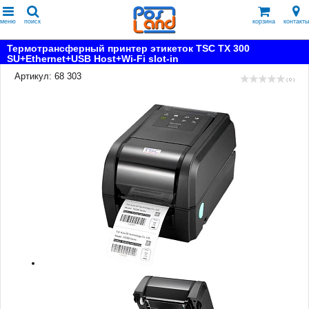
меню
поиск
корзина
контакты
Термотрансферный принтер этикеток TSC TX 300
SU+Ethernet+USB Host+Wi-Fi slot-in
Артикул: 68 303
( 0 )