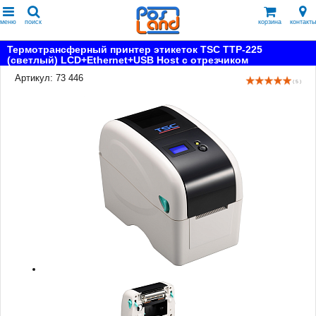
меню
поиск
корзина
контакты
Термотрансферный принтер этикеток TSC TTP-225
(светлый) LCD+Ethernet+USB Host с отрезчиком
Артикул: 73 446
( 5 )