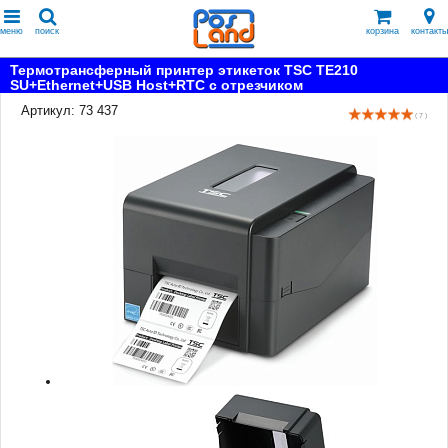
меню
поиск
корзина
контакты
Термотрансферный принтер этикеток TSC TE210
SU+Ethernet+USB Host+RTC с отрезчиком
Артикул: 73 437
( 7 )