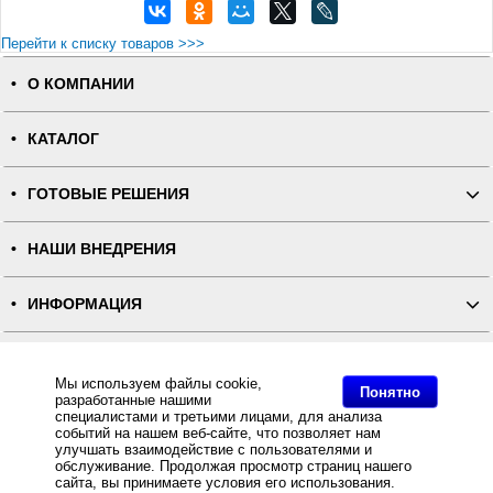
Перейти к списку товаров >>>
О КОМПАНИИ
КАТАЛОГ
ГОТОВЫЕ РЕШЕНИЯ
НАШИ ВНЕДРЕНИЯ
ИНФОРМАЦИЯ
КОНТАКТЫ
Мы используем файлы cookie,
Понятно
разработанные нашими
ПОЛНАЯ ВЕРСИЯ
специалистами и третьими лицами, для анализа
событий на нашем веб-сайте, что позволяет нам
улучшать взаимодействие с пользователями и
Интернет-магазин "ПОСЛЭНД" - торгового оборудования, оборудования для автоматизации общепита и
обслуживание. Продолжая просмотр страниц нашего
торговли, расходных материалов
сайта, вы принимаете условия его использования.
Все права защищены, ООО "ПОСЛЭНД" © 2008-2026.