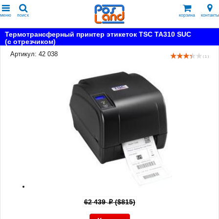
меню
поиск
корзина
контакты
Термотрансферный принтер этикеток TSC TA310 SUC
(с отрезчиком)
Артикул: 42 038
( 1 )
62 439
($815)
p