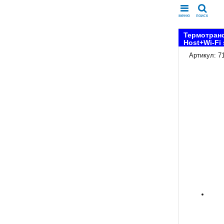
меню
поиск
Термотранс
Host+Wi-Fi 
Артикул: 7