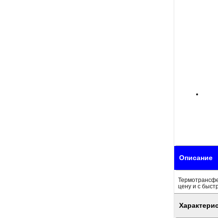
Описание
Термотрансфер
цену и с быст
Характери