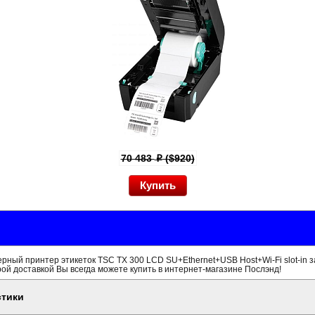
70 483
($920)
p
ный принтер этикеток TSC TX 300 LCD SU+Ethernet+USB Host+Wi-Fi slot-in 
рой доставкой Вы всегда можете купить в интернет-магазине Послэнд!
стики