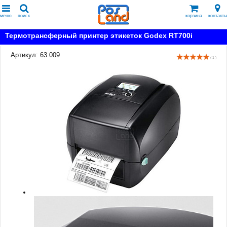
меню
поиск
корзина
контакты
Термотрансферный принтер этикеток Godex RT700i
Артикул: 63 009
( 1 )