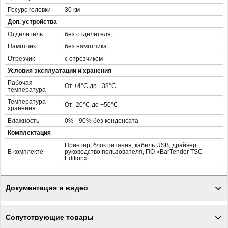
Ресурс головки
30 км
Доп. устройства
Отделитель
без отделителя
Намотчик
без намотчика
Отрезчик
с отрезчиком
Условия эксплуатации и хранения
Рабочая
От +4°С до +38°С
температура
Температура
От -20°С до +50°С
хранения
Влажность
0% - 90% без конденсата
Комплектация
Принтер, блок питания, кабель USB, драйвер,
В комплекте
руководство пользователя, ПО «BarTender TSC
Edition»
Документация и видео
Сопутствующие товары