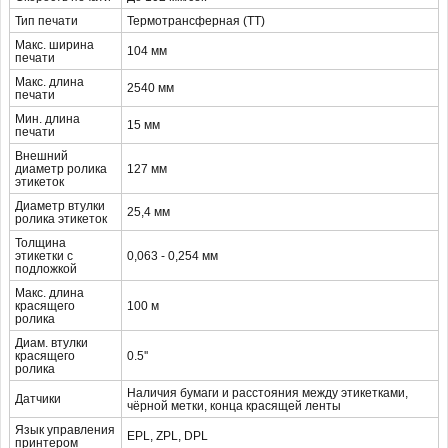
Тип печати
Термотрансферная (ТТ)
Макс. ширина
104 мм
печати
Макс. длина
2540 мм
печати
Мин. длина
15 мм
печати
Внешний
диаметр ролика
127 мм
этикеток
Диаметр втулки
25,4 мм
ролика этикеток
Толщина
этикетки с
0,063 - 0,254 мм
подложкой
Макс. длина
красящего
100 м
ролика
Диам. втулки
красящего
0.5''
ролика
Наличия бумаги и расстояния между этикетками,
Датчики
чёрной метки, конца красящей ленты
Язык управления
EPL, ZPL, DPL
принтером