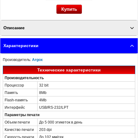
Описание
Термотрансферный принтер этикеток Argox CP-2140 (с отрезчиком) -
Характеристики
характеристики и свойства посмотрите на сайте ПОСЛЭНД
Производитель:
Argox
Технические характеристики
Производительность
Процессор
32 bit
Память
8Mb
Flash-память
4Mb
Интерфейс
USB/RS-232/LPT
Параметры печати
Объем печати
До 5 000 этикеток в день
Качество печати
203 dpi
Скорость печати
До 102 мм/сек