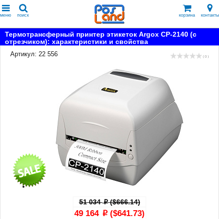
меню
поиск
корзина
контакты
Термотрансферный принтер этикеток Argox CP-2140 (с
отрезчиком): характеристики и свойства
Артикул: 22 556
( 0 )
51 034
($666.14)
p
49 164
($641.73)
p