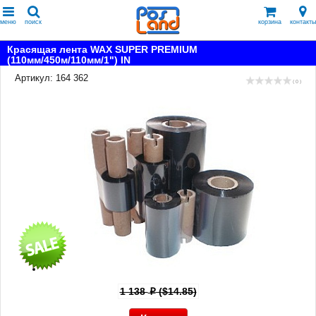
меню
поиск
корзина
контакты
Красящая лента WAX SUPER PREMIUM
(110мм/450м/110мм/1") IN
Артикул: 164 362
( 0 )
1 138
($14.85)
p