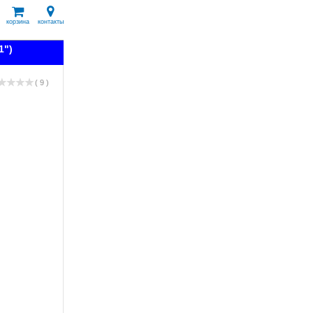
корзина
контакты
1")
( 9 )