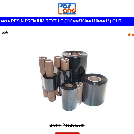
ента RESIN PREMIUM TEXTILE (110мм/360м/110мм/1") OUT
4 566
2 954
(¥266.30)
p