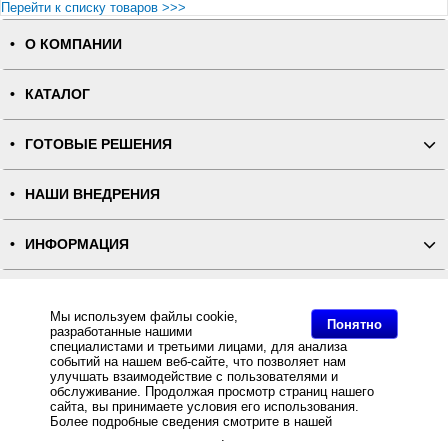
Перейти к списку товаров >>>
О КОМПАНИИ
КАТАЛОГ
ГОТОВЫЕ РЕШЕНИЯ
НАШИ ВНЕДРЕНИЯ
ИНФОРМАЦИЯ
КОНТАКТЫ
Мы используем файлы cookie,
Понятно
разработанные нашими
ПОЛНАЯ ВЕРСИЯ
специалистами и третьими лицами, для анализа
событий на нашем веб-сайте, что позволяет нам
улучшать взаимодействие с пользователями и
Интернет-магазин "ПОСЛЭНД" - торгового оборудования, оборудования для автоматизации общепита и
обслуживание. Продолжая просмотр страниц нашего
торговли, расходных материалов
сайта, вы принимаете условия его использования.
Все права защищены, ООО "ПОСЛЭНД" © 2008-2026.
Политика конфиденциальности
Более подробные сведения смотрите в нашей
Политике
Основное: Красящая лента RESIN GOLD металл (30мм/300м/30мм/1") OUT купить с доставкой по всей
в отношении файлов Cookie
.
России, самовывоз из Москвы, Красящая лента RESIN GOLD металл (30мм/300м/30мм/1") OUT,