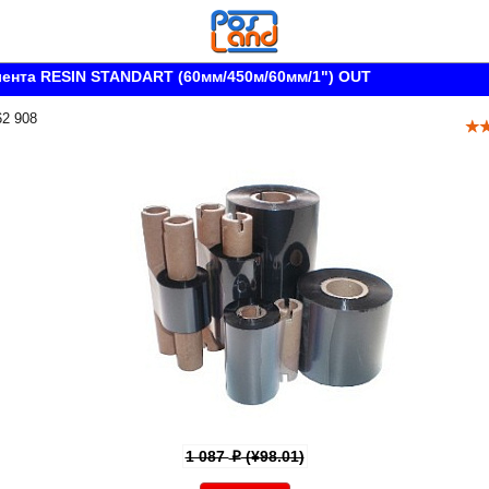
ента RESIN STANDART (60мм/450м/60мм/1") OUT
62 908
1 087
(¥98.01)
p