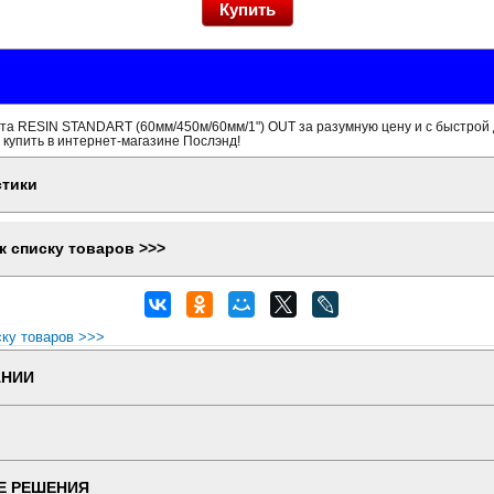
та RESIN STANDART (60мм/450м/60мм/1") OUT за разумную цену и с быстрой
 купить в интернет-магазине Послэнд!
стики
к списку товаров >>>
ску товаров >>>
АНИИ
Е РЕШЕНИЯ