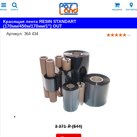
меню
поиск
корзина
контакты
Красящая лента RESIN STANDART
(170мм/450м/170мм/1") OUT
Артикул: 364 434
( 8 )
3 371
($44)
p